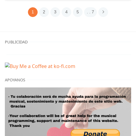
1
2
3
4
5
. . 7
PUBLICIDAD
APOYANOS