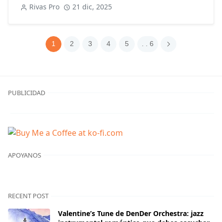
Rivas Pro
21 dic, 2025
1
2
3
4
5
. . 6
PUBLICIDAD
APOYANOS
RECENT POST
Valentine’s Tune de DenDer Orchestra: jazz