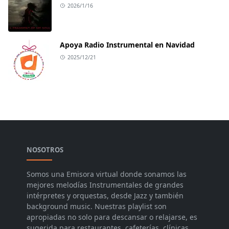
2026/1/16
Apoya Radio Instrumental en Navidad
2025/12/21
NOSOTROS
Somos una Emisora virtual donde sonamos las
mejores melodías Instrumentales de grandes
intérpretes y orquestas, desde Jazz y también
background music. Nuestras playlist son
apropiadas no solo para descansar o relajarse, es
sugerida para restaurantes, cafeterías, clínicas,